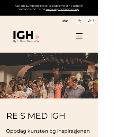
Allerede kunde og ønsker å bestille varer? Besøk vår
forhandlerportal på
www.ingoodhands.shop
REIS MED IGH
Oppdag kunsten og inspirasjonen