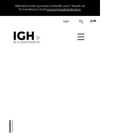
Allerede kunde og ønsker å bestille varer? Besøk vår
forhandlerportal på
www.ingoodhands.shop